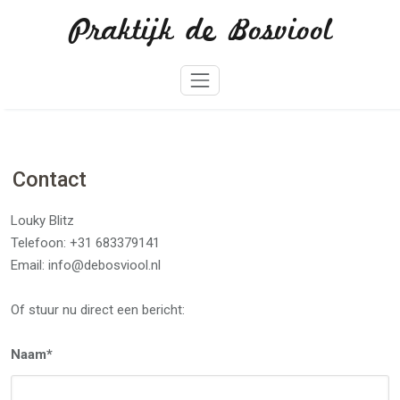
Skip
Praktijk de Bosviool
to
content
Contact
Louky Blitz
Telefoon: +31 683379141
Email: info@debosviool.nl
Of stuur nu direct een bericht:
Naam*